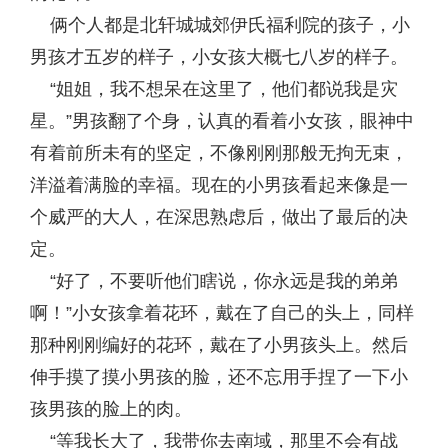
俩个人都是北轩城城郊伊氏福利院的孩子，小
男孩才五岁的样子，小女孩大概七八岁的样子。
“姐姐，我不想呆在这里了，他们都说我是灾
星。”男孩翻了个身，认真的看着小女孩，眼神中
有着前所未有的坚定，不像刚刚那般无拘无束，
洋溢着满脸的幸福。现在的小男孩看起来像是一
个威严的大人，在深思熟虑后，做出了最后的决
定。
“好了，不要听他们瞎说，你永远是我的弟弟
啊！”小女孩拿着花环，戴在了自己的头上，同样
那种刚刚编好的花环，戴在了小男孩头上。然后
伸手摸了摸小男孩的脸，还不忘用手捏了一下小
孩男孩的脸上的肉。
“等我长大了，我带你去南域，那里不会有战