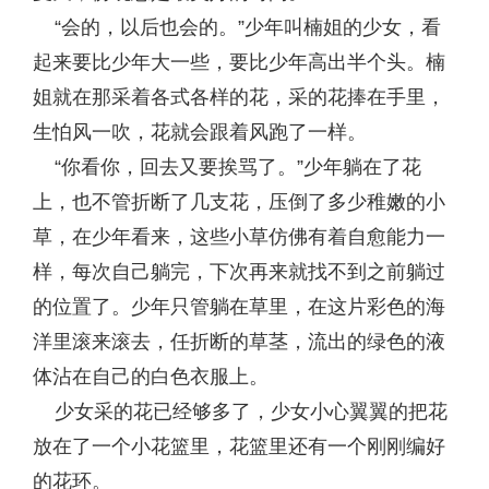
“会的，以后也会的。”少年叫楠姐的少女，看
起来要比少年大一些，要比少年高出半个头。楠
姐就在那采着各式各样的花，采的花捧在手里，
生怕风一吹，花就会跟着风跑了一样。
“你看你，回去又要挨骂了。”少年躺在了花
上，也不管折断了几支花，压倒了多少稚嫩的小
草，在少年看来，这些小草仿佛有着自愈能力一
样，每次自己躺完，下次再来就找不到之前躺过
的位置了。少年只管躺在草里，在这片彩色的海
洋里滚来滚去，任折断的草茎，流出的绿色的液
体沾在自己的白色衣服上。
少女采的花已经够多了，少女小心翼翼的把花
放在了一个小花篮里，花篮里还有一个刚刚编好
的花环。