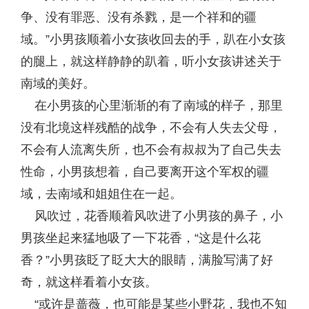
争、没有罪恶、没有杀戮，是一个祥和的疆
域。”小男孩顺着小女孩收回去的手，趴在小女孩
的腿上，就这样静静的趴着，听小女孩讲述关于
南域的美好。
在小男孩的心里渐渐的有了南域的样子，那里
没有北境这样残酷的战争，不会有人失去父母，
不会有人流离失所，也不会有叔叔为了自己失去
性命，小男孩想着，自己要离开这个军权的疆
域，去南域和姐姐住在一起。
风吹过，花香顺着风吹进了小男孩的鼻子，小
男孩坐起来猛地吸了一下花香，“这是什么花
香？”小男孩眨了眨大大的眼睛，满脸写满了好
奇，就这样看着小女孩。
“或许是蔷薇，也可能是某些小野花，我也不知