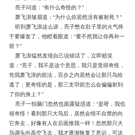
亮子问道：“有什么奇怪的？”
萧飞浪皱眉道：“为什么你居然没有被射死？”
听到萧飞浪这么讲，亮子憋在肚子里的火气终
于要爆发了，他瞪着眼道：“要不然我让你再补一
箭？”
萧飞浪猛然发现自己说错话了，立即赔笑
道：“亮子，我不是这个意思，我只是觉得奇怪，
凭我萧飞浪的箭法，百步之内居然会让那只鸟给
逃了；更奇怪的是，那三支羽箭怎么会偏偏射到
了你的身上？”
亮子一拍脑门忽然也面露疑惑道：“是呀，我也
很奇怪！看到那只大鸟后，居然会情不自禁的向
它奔去，好像有人在后面推我一样！忽然那只大
鸟调头向高空飞去，我才逐渐恢复了意识，可这