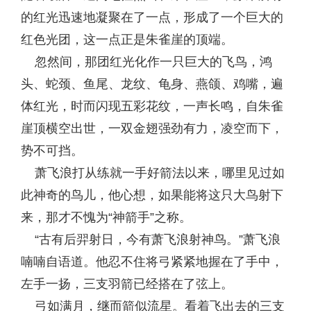
的红光迅速地凝聚在了一点，形成了一个巨大的
红色光团，这一点正是朱雀崖的顶端。
忽然间，那团红光化作一只巨大的飞鸟，鸿
头、蛇颈、鱼尾、龙纹、龟身、燕颌、鸡嘴，遍
体红光，时而闪现五彩花纹，一声长鸣，自朱雀
崖顶横空出世，一双金翅强劲有力，凌空而下，
势不可挡。
萧飞浪打从练就一手好箭法以来，哪里见过如
此神奇的鸟儿，他心想，如果能将这只大鸟射下
来，那才不愧为“神箭手”之称。
“古有后羿射日，今有萧飞浪射神鸟。”萧飞浪
喃喃自语道。他忍不住将弓紧紧地握在了手中，
左手一扬，三支羽箭已经搭在了弦上。
弓如满月，继而箭似流星。看着飞出去的三支