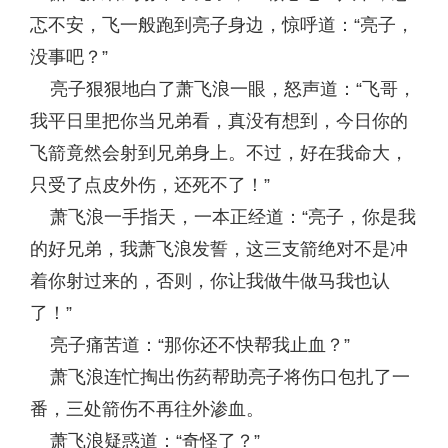
忑不安，飞一般跑到亮子身边，惊呼道：“亮子，
没事吧？”
亮子狠狠地白了萧飞浪一眼，怒声道：“飞哥，
我平日里把你当兄弟看，真没有想到，今日你的
飞箭竟然会射到兄弟身上。不过，好在我命大，
只受了点皮外伤，还死不了！”
萧飞浪一手指天，一本正经道：“亮子，你是我
的好兄弟，我萧飞浪发誓，这三支箭绝对不是冲
着你射过来的，否则，你让我做牛做马我也认
了！”
亮子痛苦道：“那你还不快帮我止血？”
萧飞浪连忙掏出伤药帮助亮子将伤口包扎了一
番，三处箭伤不再往外渗血。
萧飞浪疑惑道：“奇怪了？”