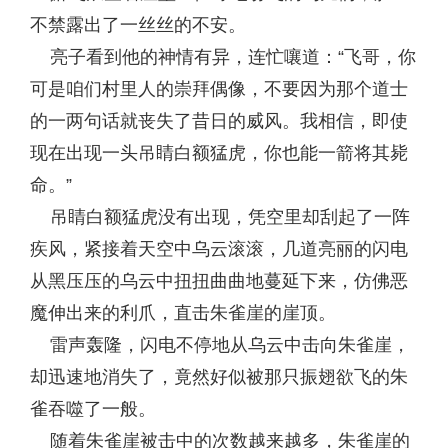
不禁露出了一丝丝的不安。
亮子看到他的神情有异，连忙嚷道：“飞哥，你
可是咱们村里人的崇拜偶像，不要因为那个道士
的一两句话就丧失了昔日的威风。我相信，即使
现在出现一头吊睛白额猛虎，你也能一箭将其毙
命。”
吊睛白额猛虎没有出现，凭空里却刮起了一阵
疾风，紧接着天空中乌云滚滚，几道亮丽的闪电
从黑压压的乌云中扭扭曲曲地蔓延下来，仿佛恶
魔伸出来的利爪，直击朱雀崖的崖顶。
雷声轰隆，闪电不停地从乌云中击向朱雀崖，
却迅速地消失了，竟然好似被那只振翅欲飞的朱
雀吞噬了一般。
随着朱雀崖被击中的次数越来越多，朱雀崖的