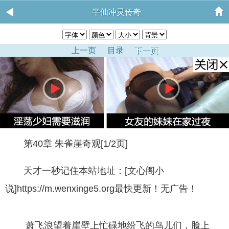
半仙冲灵传奇
上一页
目录
下一页
第40章 朱雀崖奇观[1/2页]
天才一秒记住本站地址：[文心阁小
说]https://m.wenxinge5.org最快更新！无广告！
萧飞浪望着崖壁上忙碌地纷飞的鸟儿们，脸上