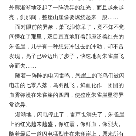
外廓渐渐地泛起了一阵诡异的红光，而且越来越
亮，刹那间，整座山崖像要燃烧起来一般……
面对眼前的异象，萧飞浪惊呆了，竟不知不觉
间愣在了那里，双目直直地盯着那座泛着红光的
朱雀崖，几乎有一种想要冲过去的冲动，却不曾
发现，亮子已经迈出了步子，快速地向朱雀崖飞
奔而去……
随着一阵阵的电闪雷鸣，悬崖上的飞鸟们被闪
电击的七零八落，鸟羽乱飞，鲜血化作一团团的
血雾弥漫在朱雀崖的四周，使整座朱雀崖显得异
常诡异。
渐渐地，闪电停止了，雷声也消失了，朱雀崖
上的红光越来越盛，像红霞，像鲜血，像烈火。
随着最后一道闪电猛烈击在朱雀崖上，原来所有