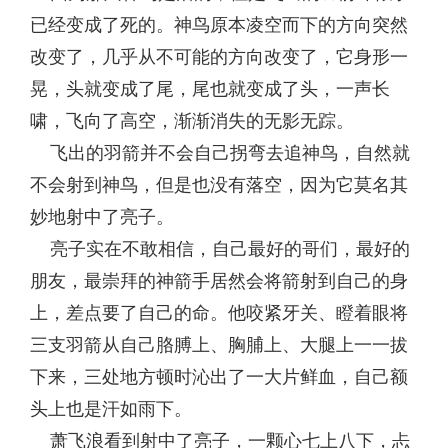
已经变成了死的。神鸟原本凌空而下的方向突然
改变了，几乎从不可能的方向改变了，它身形一
晃，头就变成了尾，尾也就变成了头，一声长
啸，飞向了高空，渐渐消失的无影无踪。
飞出的羽箭并不会自己拐弯去追神鸟，自然就
不会射到神鸟，但是也没有落空，因为它莫名其
妙地射中了亮子。
亮子实在不敢相信，自己最好的哥们，最好的
朋友，最崇拜的神箭手居然会将箭射到自己的身
上，差点要了自己的命。他咬紧牙关、瞪着眼将
三支羽箭从自己胳膊上、胸脯上、大腿上一一拔
下来，三处地方顿时沁出了一大片鲜血，自己额
头上也是汗如雨下。
萧飞浪看到射中了亮子，一颗心七上八下，忐