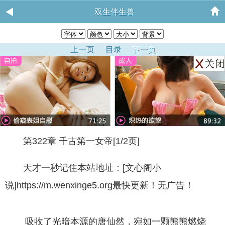
双生伴生兽
上一页
目录
下一页
第322章 千古第一女帝[1/2页]
天才一秒记住本站地址：[文心阁小
说]https://m.wenxinge5.org最快更新！无广告！
吸收了光暗本源的唐仙然，宛如一颗熊熊燃烧