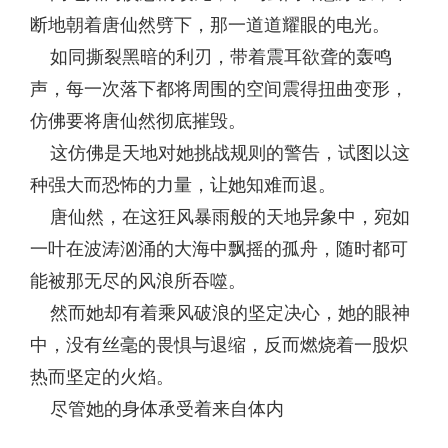
断地朝着唐仙然劈下，那一道道耀眼的电光。
如同撕裂黑暗的利刃，带着震耳欲聋的轰鸣
声，每一次落下都将周围的空间震得扭曲变形，
仿佛要将唐仙然彻底摧毁。
这仿佛是天地对她挑战规则的警告，试图以这
种强大而恐怖的力量，让她知难而退。
唐仙然，在这狂风暴雨般的天地异象中，宛如
一叶在波涛汹涌的大海中飘摇的孤舟，随时都可
能被那无尽的风浪所吞噬。
然而她却有着乘风破浪的坚定决心，她的眼神
中，没有丝毫的畏惧与退缩，反而燃烧着一股炽
热而坚定的火焰。
尽管她的身体承受着来自体内