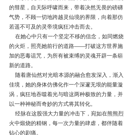
的彗星，自天际呼啸而来，带着决然无畏的磅礴
气势，不顾一切地跨越灵仙境的界限，向着那仿
若遥不可及的灵帝境疯狂冲击而去。
在她心中只有一个坚定不移的信念，如同燃烧
的火炬，照亮她前行的道路——打破这方世界施
加的恶毒诅咒，为所有被束缚的灵魂开辟一条崭
新的道路。
随着唐仙然对光暗本源的融合愈发深入，渐入
佳境，她的身体仿佛化作一个深邃无垠的能量漩
涡，疯狂地吞噬着光与暗这两种极致的力量，并
以一种神秘而奇妙的方式将其转化。
经脉在这股强大力量的冲击下，宛如在熊熊烈
火中煅烧的精钢，每一次力量的肆虐，都伴随着
钻心的剧痛。