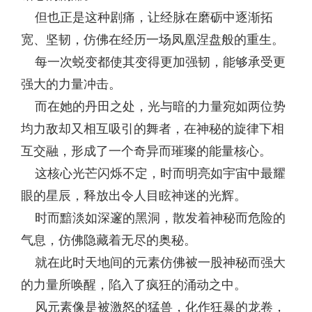
但也正是这种剧痛，让经脉在磨砺中逐渐拓
宽、坚韧，仿佛在经历一场凤凰涅盘般的重生。
每一次蜕变都使其变得更加强韧，能够承受更
强大的力量冲击。
而在她的丹田之处，光与暗的力量宛如两位势
均力敌却又相互吸引的舞者，在神秘的旋律下相
互交融，形成了一个奇异而璀璨的能量核心。
这核心光芒闪烁不定，时而明亮如宇宙中最耀
眼的星辰，释放出令人目眩神迷的光辉。
时而黯淡如深邃的黑洞，散发着神秘而危险的
气息，仿佛隐藏着无尽的奥秘。
就在此时天地间的元素仿佛被一股神秘而强大
的力量所唤醒，陷入了疯狂的涌动之中。
风元素像是被激怒的猛兽，化作狂暴的龙卷，