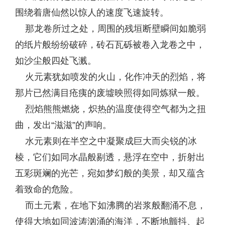
围绕着唐仙然以惊人的速度飞速旋转。
那龙卷所过之处，周围的残垣断壁瞬间如脆弱
的纸片般纷纷破碎，砖石瓦砾被卷入龙卷之中，
如沙尘般四处飞溅。
火元素犹如喷发的火山，化作冲天的烈焰，将
那片已然满目疮痍的废墟映照得如同炼狱一般。
烈焰熊熊燃烧，炽热的温度使得空气都为之扭
曲，发出“滋滋”的声响。
水元素则在半空之中凝聚成巨大而尖锐的冰
棱，它们如同水晶般剔透，悬浮在空中，折射出
五彩斑斓的光芒，宛如梦幻般的美景，却又蕴含
着致命的危险。
而土元素，在地下如沸腾的岩浆般翻涌不息，
使得大地如同波涛汹涌的海洋，不断地颤抖、起