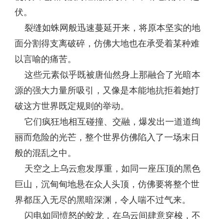
伏。
裂缝如蛛网般迅速蔓延开来，将原本坚实的地
面分割得支离破碎，仿佛大地也在承受着某种难
以言喻的痛苦。
这些元素似乎既被唐仙然身上那融合了光暗本
源的强大力量所吸引，又像是本能地抗拒着她打
破这方世界既定规则的举动。
它们疯狂地相互碰撞、交融，爆发出一道道绚
丽而危险的光芒，整个世界仿佛陷入了一场末日
般的混乱之中。
天空之上乌云愈发厚重，如同一座压顶的黑色
巨山，沉甸甸地悬在众人头顶，仿佛要将整个世
界都压入无尽的黑暗深渊，令人喘不过气来。
闪电如同愤怒的蛟龙，在乌云间肆意穿梭，不