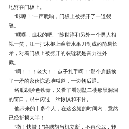
地劈在门板上。
“咔嚓！”一声脆响，门板上被劈开了一道裂
缝。
“嘿嘿，瞧我的吧。”陈世淳和另外一个男人相
视一笑，江一把木棍上缠着水果刀制成的简易长
矛，对着门板上被劈开的裂缝就是奋力往外一
戳。
“啊！！！老大！！点子扎手啊！”那个肩膀挨
了一矛的家伙惊恐地喊道，一边朝后退。
络腮胡脸色铁青，又看了看别墅二楼那黑洞洞
的窗口，眼中闪过一丝惊惧和不甘。
他带来的十多个人，在这么短的时间内，竟然
已经折损大半！
“撤！快撤！”络腮胡当机立断，不再恋战，转