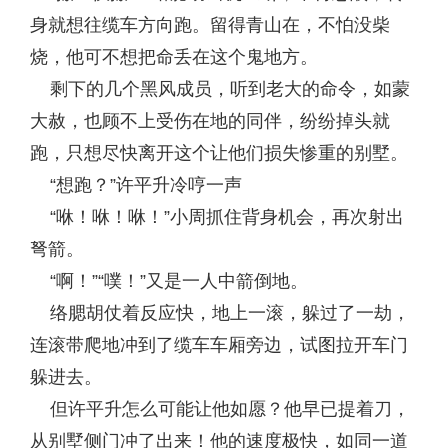
身就想往缆车方向跑。留得青山在，不怕没柴
烧，他可不想把命丢在这个鬼地方。
剩下的几个黑风成员，听到老大的命令，如蒙
大赦，也顾不上受伤在地的同伴，纷纷掉头就
跑，只想尽快离开这个让他们损失惨重的别墅。
“想跑？”许平升冷哼一声
“咻！咻！咻！”小周抓住背身机会，再次射出
弩箭。
“啊！”“噗！”又是一人中箭倒地。
络腮胡仗着反应快，地上一滚，躲过了一劫，
连滚带爬地冲到了缆车车厢旁边，试图拉开车门
躲进去。
但许平升怎么可能让他如愿？他早已提着刀，
从别墅侧门冲了出来！他的速度极快，如同一道