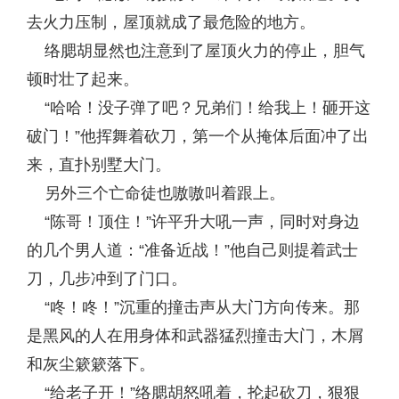
去火力压制，屋顶就成了最危险的地方。
络腮胡显然也注意到了屋顶火力的停止，胆气
顿时壮了起来。
“哈哈！没子弹了吧？兄弟们！给我上！砸开这
破门！”他挥舞着砍刀，第一个从掩体后面冲了出
来，直扑别墅大门。
另外三个亡命徒也嗷嗷叫着跟上。
“陈哥！顶住！”许平升大吼一声，同时对身边
的几个男人道：“准备近战！”他自己则提着武士
刀，几步冲到了门口。
“咚！咚！”沉重的撞击声从大门方向传来。那
是黑风的人在用身体和武器猛烈撞击大门，木屑
和灰尘簌簌落下。
“给老子开！”络腮胡怒吼着，抡起砍刀，狠狠