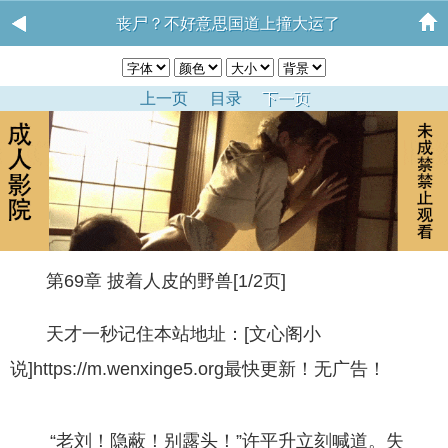
丧尸？不好意思国道上撞大运了
上一页
目录
下一页
第69章 披着人皮的野兽[1/2页]
天才一秒记住本站地址：[文心阁小
说]https://m.wenxinge5.org最快更新！无广告！
“老刘！隐蔽！别露头！”许平升立刻喊道。失