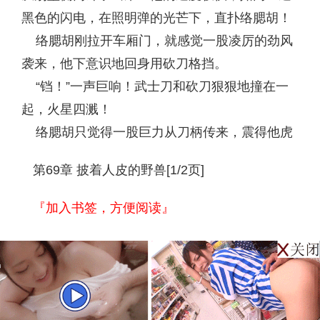
黑色的闪电，在照明弹的光芒下，直扑络腮胡！
络腮胡刚拉开车厢门，就感觉一股凌厉的劲风
袭来，他下意识地回身用砍刀格挡。
“铛！”一声巨响！武士刀和砍刀狠狠地撞在一
起，火星四溅！
络腮胡只觉得一股巨力从刀柄传来，震得他虎
第69章 披着人皮的野兽[1/2页]
『加入书签，方便阅读』