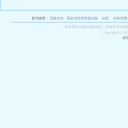
新书推荐：
无限生存：我在末世世界捡垃圾
、
仙官
、
传奇浪潮
本站所有小说为转载作品，所有章节均由
Copyright (c) 2
欢