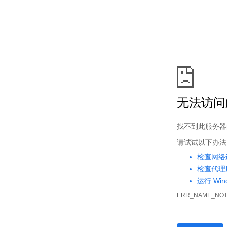
首页
玄幻奇幻
武侠仙侠
都市言情
文心阁小说
> 您访问的章节ID不存在！