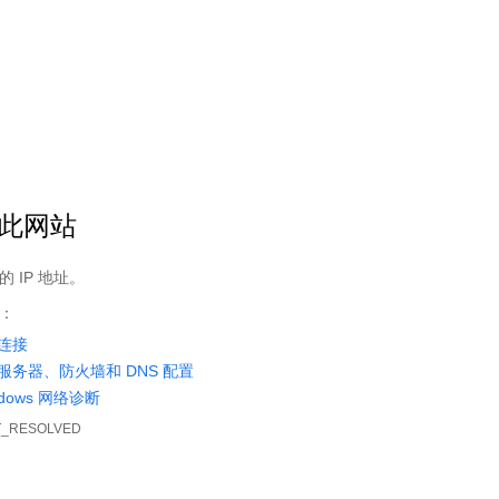
历史军事
科幻异灵
网游竞技
女频频道
其它类型
文心阁
您访问的章节ID不存在！