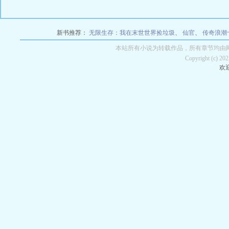
新书推荐：
无限生存：我在末世世界捡垃圾
、
仙官
、
传奇浪潮
本站所有小说为转载作品，所有章节均由
Copyright (c) 2
欢