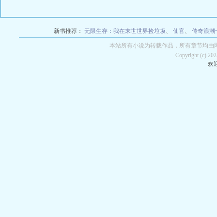
新书推荐：
无限生存：我在末世世界捡垃圾
、
仙官
、
传奇浪潮
本站所有小说为转载作品，所有章节均由
Copyright (c) 2
欢