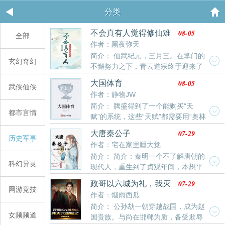
分类
08-05
不会真有人觉得修仙难
全部
吧
作者：黑夜弥天
简介： 仙武纪元，三月三。在掌门的
玄幻奇幻
不懈努力之下，青云道宗终于迎来了
第八位弟子叶平。为了能让叶平留下，也为了能够得到
08-05
大国体育
武侠仙侠
叶平的尊重，宗门上下用尽各种手段哄骗。吹嘘自己是
作者：静物JW
绝世剑道天才，绝世修行天才，绝世炼丹天才，绝世炼
简介： 腾盛得到了一个能购买“天
器天才，绝世占卜天才，绝世阵法天才，绝世鉴宝天
都市言情
赋”的系统，这些“天赋”都需要用“奥林
才，绝世气运之子。而且为了维持天才形象，更是一通
匹克点数”来购买。 但只有让种花家的各项体育运动在
乱教。随便划一道剑痕就让叶平领悟绝世剑意。随便拿
07-29
大唐秦公子
国际赛事上获得出色成绩，他才能获得足够多的“奥林匹
历史军事
出个大锅就让叶平炼出极品丹药。随便拿出一枚铜钱就
作者：宅在家里睡大觉
克点数”来升级天赋！ “新任务：世界杯出线！” “任务要
让叶平算出绝世天机。本只是希望叶平能够晚点发现真
简介： 简介：秦明一个不了解唐朝的
求：请帮助中国男足打入世界杯！” “失败惩罚：2002年
相，多在宗门待一待。可让所有人都没想到的是。这个
科幻异灵
现代人，重生到了贞观年间，本想平
前无法充气！” #### “新任务：挑战梦之队！” “任务要
新来的小师弟.......居然真学会了。----本书又名《修仙真
平淡淡的度过一生，娶个老婆，找十几个小妾，过过古
求：请迫使梦一队喊出暂停！” “失败惩罚：梦之队请求
的好难啊》，《这个小师弟貌似有点强》，《如何能让
07-29
政哥以六城为礼，我灭
代人朴实无华的生活。没成想自己只是在庄子里随便吹
网游竞技
暂停前无法漏气！” 腾盛：“种花家是什么？充气和漏气
小师弟相信我们都是理论派？》，《这不是有手就
六国报之
作者：烟雨西瓜
吹牛，居然受到了各方大佬的觊觎。李世民没事就带着
又是什么东西？这些也要和谐吗？” 各位书友要是觉得
行》，《只要你们敢说我就敢做》，《原来这个世界上
简介： 公孙劫一朝穿越战国，成为赵
一家老小来蹭饭，世家门阀到处使绊子。好既然你们不
《大国体育》还不错的话请不要忘记向您QQ群和微博
真的有天才》，《不会吧，不会吧，不会真的有人以为
女频频道
国贵族。与尚在邯郸为质，备受欺辱
让我好过，大家都甭想快乐。
里的朋友推荐哦！
叶平是废柴？》 各位书友要是觉得《不会真有人觉得修