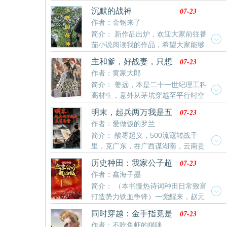
是即将把他架空的东林党，是磨刀霍霍的后金铁骑，是
个国公府的养子，你们怎么非要逼朕登基啊？”
07-23
沉默的战神
四处起火的流民大军。怎么破局？历史上的崇祯，杀了
作者：金钢来了
魏忠贤，然后沦为文官傀儡，一步错，步步错，最终国
简介： 新作品出炉，欢迎大家前往番
破家亡。而我，深夜秘召魏忠贤！不谈感情，只讲生
茄小说阅读我的作品，希望大家能够
死！“朕让你活，你就得给朕当最锋利的刀！去，咬死那
喜欢，你们的关注是我写作的动力，我会努力讲好每个
帮满口仁义道德，实则蛀空国库的伪君子！”于是，大明
07-23
主和爹，好战妻，只想
故事！
朝堂之上，最凶恶的九千岁，成了皇帝手中最忠诚的恶
当咸鱼的他
作者：黄家大郎
犬。
简介： 姜远，本是二十一世纪理工科
高材生，意外从茅坑穿越至平行时空
的大周朝，成为梁国公之子。然而，他一穿越过来就顶
07-23
明末，起兵两万我是五
了口大锅。当街羞辱镇国公之女，涉嫌诅咒镇国公。堂
省总督
作者：爱做饭的罗兰
堂宰相子之，燕安城纨绔之首，竟被皇帝踢出京都燕安
简介： 酸枣起义，500流寇转战千
城，发配至边关。边关之外，北突人兵临城下，手无缚
里，克广东，吞广西谋湖南，云南贵
鸡之力的姜远又该何去何从？
州揽入怀。五省总督李嗣炎，请叫我西南王。
07-23
历史种田：我家公子超
凶猛
作者：鑫海子墨
简介： （本书慢热诗词种田日常致富
打造势力铁血争锋）一觉醒来，赵元
发现自己成了一个院试交白卷的没落家族少爷。为了实
07-23
同时穿越：金手指竟是
现理想中的幸福咸鱼生活，赵元开始了发家致富的大计
我自己
作者：不吃鱼虾的猫咪