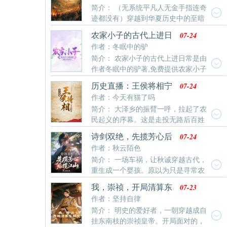
简介： （无系统平凡人无金手指连奇
没有金手指，唯一有的是前世的记忆。什么古人都食古
迹都没有）穿越到华夏历史中的至暗
不化，问题不大，天下无家可归的儿童多得很，咱从儿
时代——五胡十六国……落魄地产营销总监，为了生
童开始，自己培养几万、几十万有新思想的新兴人才不
07-24
农家小子的古代上进日
存，他只能靠有限的现代知识，从一点一滴的小事做
好吗？老古懂们食古不化，不用就是。没有机床？问题
常
作者：冬眠中的驴
起……本想平平安安做个富家翁，可是身在时代的漩涡
不
简介： 农家小子的古代上进日常是由
之中，又有谁不是被历史裹挟而前行？人生在世，身不
作者冬眠中的驴著,免费提供农家小子
由己而已……
的古代上进日常最新清爽干净的文字章节在线阅读。
07-24
历史直播：王侯将相宁
有种乎
作者：今天有猫了吗
简介： 大泽乡的振臂一呼，拉起了农
民起义的序幕。这是走投无路后百姓
们的最终选择，也是为朝廷敲响的一记记警钟。给不同
07-24
诗剑双绝，先揽芳心后
时空的王朝全体——皇帝、臣子、百姓直播农民起义故
揽江山
作者：秋云陌色
事。观前必看：1本文无主角，仅有一个播放器（可以
简介： 一场车祸，让秋诚穿越古代，
这么理解）2本文并不否认各个皇帝的功绩和能力，没
重生成一个婴孩。原以为只是寻常农
有这个意思！！3本文主要内容是农民起义，所以立场
家子，不料阴差阳错下，却被威名赫赫的国公收养。面
必然是农民起
07-23
我，崇祯，开局清算东
对娴静端庄的姐姐和古灵精怪的妹妹，他深得关爱，自
林党
作者：坚持自律
己也敬之爱之。他一步步从寄人篱下的养子，逆袭成为
简介： 明史的爱好者，一朝穿越成自
九五至尊。期间与各色美人相遇，不知不觉中便积攒了
挂东南枝的崇祯皇帝。开局面对的，
强大的势力。在登基大典上，他长长一叹：“我不过是一