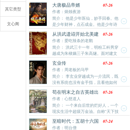
的嬴政交好。他知晓历史走向，却因救命之恩帮助赵国
07-26
大唐极品帝婿
仙难吧》还不错的话请不要忘记向您QQ群和微博里的
连败秦军。却没想到昏聩的赵王听信郭开谗言，认为公
其它类型
作者：炳烛夜游
朋友推荐哦！
孙劫通敌叛国。将他贬为庶民，软禁于邯郸！恰逢嬴政
简介： 他是少年医仙，妙手回春。他
得到消息，立即派遣使臣入赵。以六座城池为礼，换取
文心阁
是少年财神，点石成金。他是少年诗
公孙劫入秦。不是说我投秦吗？好，那我就如你所愿！
仙，号称天下才华一石，他独占八斗，但他不骂人不写
从此，我就是六国的劫！那年风雪，公孙劫白衣胜雪，
07-26
从洪武遗诏开始北美建
诗他是继李世民，李靖，李绩之后，大唐最年轻的战
孤身入秦。嬴政不顾群臣阻拦，亲自出函谷三十里，请
国
作者：爱吃辣条的老鹅
神，征战草原扬威万里势不可挡。但他的目标却是征服
公孙劫
简介： 洪武三十一年，明粉工科男穿
星辰大海，最终，他成了横行四海的海盗王。让大唐龙
越成为朱棣嫡三子朱高燧。面对建文
旗插遍世界每一个角落，让每一个看到大
削藩危机，他献上一计：“爹，皇爷爷留有遗诏，我有人
07-26
玄业传
证、物证！”朱棣震惊！建文元年，他为朱棣披上龙
作者：周老板的马甲
袍：“爹，天冷了，加件衣服吧！”洪熙元年，已经在北
简介： 李玄业穿越成为一介流民，既
美洲建国的他被长子披上龙袍：“父王，天冷了，加件衣
没有系统也没有金手指，且看他如何
服吧！”于是，世界上又多了一个大明王朝——美洲大
一步步在险象环生的情况下称王称霸，最后一统天下。
明！景泰元年，叫门天子朱祁镇逃到北美：“三叔祖，有
07-26
苟在明末之自古英雄出
人欺负您的大侄孙啊！”
少年
作者：心慈道人
简介： 一个来自后世的烂好人，一个
现实生活中超级万金油。自称“天下技
能七十二行，自己会七十三样，但无一精通”的自由职业
07-24
至暗时代：五胡十六国
者。投胎到了四百多年前的大明万历四十七年八月二十
历险记
作者：明台僧
五日的灵魂，历经天启朝，崇祯朝，没有随身空间，也