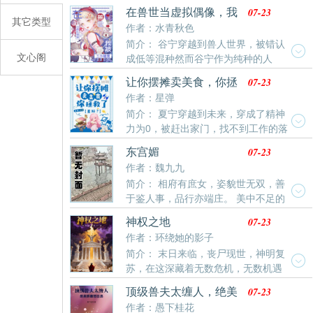
收割者莉亚从未出场就嘎了的妹妹，卡莉斯塔好像拿到
异变生物异变植物，轮番出场，叫人眼花缭乱…——原
07-23
在兽世当虚拟偶像，我
了地狱剧本？没事！勉勉强强还有救！她清醒过来做的
其它类型
本23世纪的联邦人民过着平平无奇的牛马生活。直到有
被五族雄竞
作者：水青秋色
第一件事就是抱收割者的大腿！当瑞克团队还在为“人
一
简介： 谷宁穿越到兽人世界，被错认
性”纠结时，娇滴滴的卡莉斯塔已经用暴力重建秩序。国
文心阁
成低等混种然而谷宁作为纯种的人
民警卫队残部？收编！总督敢觊觎？炮轰！低语者？直
类，既没有混种强壮耐造的体质，也不像兽人雌性能得
接物理消灭！直到瑞克看着自己破烂营地的几十人陷入
07-23
让你摆摊卖美食，你拯
到保护为了不被饿死和当成混种卖掉，谷宁只能在网上
沉思：“为什么所有人都投奔她了？”尼根弹了弹染血的
救了星际？
作者：星弹
找活干——某天，一个虚拟角色博主在网络上迅速爆火
球棒
简介： 夏宁穿越到未来，穿成了精神
这个博主发布的每个视频，都是同一个兽雌，但是她们
力为0，被赶出家门，找不到工作的落
的种族却不同兽人族群观念严重，对于这种建模不换脸
魄真千金。好在她绑定了个随机摆摊美食系统，完成任
的行为很是愤怒，骂声一片然而这个建模实在是太好看
07-23
东宫媚
务，就能提升精神力。就是星际食材种类少，好些任务
了，兽人们忍不住边骂边看，追的飞起：熊族：“博主能
作者：魏九九
菜单还需要她自己种植食材，这真是为难她胖虎。结果
不能多
简介： 相府有庶女，姿貌世无双，善
精神力躁乱症患者吃了她做的炒饭，病好了。猴族吃了
于鉴人事，品行亦端庄。 美中不足的
她做的香蕉船，精神力升级了。熊猫族吃了她做的泡椒
是，姻缘太波折。 第一次议婚，被太后所毁； 第二次
竹笋，精神域扩展了。精神力为0的人吃了她做的变态
07-23
神权之地
议婚，被皇后所毁； 第三次议婚，赵昔微学了个乖，见
辣鸡翅，告别了残疾。弹弹星系因此全员战斗力提升，
作者：环绕她的影子
着那些皇亲国戚、世家公子绕道走，行了吧？ 却不料议
在下
简介： 末日来临，丧尸现世，神明复
婚还没开始，就传出流言——所谓的品行端庄是假的，
苏，在这深藏着无数危机，无数机遇
那赵家之女早就失了清白身。 一时之间，满城震惊。
的情况下。每个人都会有自己不同的道路，每个人都会
却又没料到，忽然天降圣旨，将她指向了太子为妾。 太
07-23
顶级兽夫太缠人，绝美
有自己不同的想法。这是一个多人视角的故事，在这
子冷着脸：赵氏性情狡诈，本无懿德，一日为妾，终身
娇雌想出逃
作者：愚下桂花
里，人人皆是主角，在这里经常写的人，并不是你们想