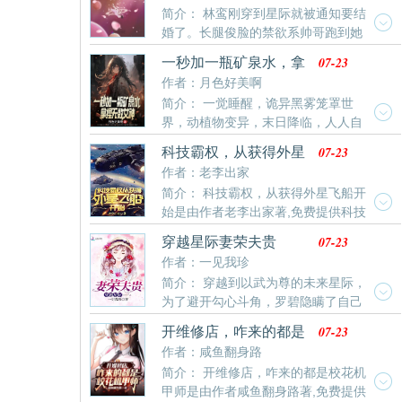
为妾。 哪曾想，入宫没半年，强势霸道的太子转了性，
简介： 林鸾刚穿到星际就被通知要结
的，是完完全全的好人，在这篇小说里面，有些时候，
夜夜低声诱哄：“给我生个孩子，好不好？” 赵昔微轻理
婚了。长腿俊脸的禁欲系帅哥跑到她
那些强大异能者，也是自私的，也是无情和冷漠的，也
云鬓，斜眸凝睇：当日殿下不是说，一日为妾，终身为
家说，是她的正夫。齐夜盏一本正经的样子，林鸾以为
是充满人性趣味的。（不是爽文）
妾么？ 太子咬牙：你窃走了孤的心，一日为窃，终身为
07-23
一秒加一瓶矿泉水，拿
系统给她送了个新上司。第二天发现原来是只每天都在
窃！ —————— 一句话简介：只是想抱条大腿，却
捏无数女神
作者：月色好美啊
求亲亲抱抱举高高的粘人大猫咪。婚假还没有开始休，
一不小心斗倒了两届太后。 1v1，先婚后爱，追妻火葬
简介： 一觉睡醒，诡异黑雾笼罩世
林鸾就被通知回去上班，上班的第一天遇到了一只被蹂
场
界，动植物变异，末日降临，人人自
躏得可怜巴巴的小鸟，林鸾出于职业操守，认真尽责的
危！沈弈绑定无限物资系统，一秒一瓶矿泉水，并且可
替他梳理精神力，凤
07-23
科技霸权，从获得外星
以无限制增加！一秒一瓶矿泉水，一天八万多瓶，根本
飞船开始
作者：老李出家
喝不完！而且，只要收留符合标准的幸存者，就能解锁
简介： 科技霸权，从获得外星飞船开
新的物资，并且无限叠加！解锁矿泉水，饮料，自热火
始是由作者老李出家著,免费提供科技
锅，牛肉，羊肉，大米，白面……异能果实，手枪，步
霸权，从获得外星飞船开始最新清爽干净的文字章节在
枪，冲锋枪，坦克，飞
07-23
穿越星际妻荣夫贵
线阅读。
作者：一见我珍
简介： 穿越到以武为尊的未来星际，
为了避开勾心斗角，罗碧隐瞒了自己
觉醒异能的事。 谁知有人不长眼非要找事，堂妹先是抢
07-23
开维修店，咋来的都是
她的未婚夫，接着还想抢属于她的东西。罗碧一怒之下
校花机甲师
作者：咸鱼翻身路
跑去测试，结果吓人一跳······
简介： 开维修店，咋来的都是校花机
甲师是由作者咸鱼翻身路著,免费提供