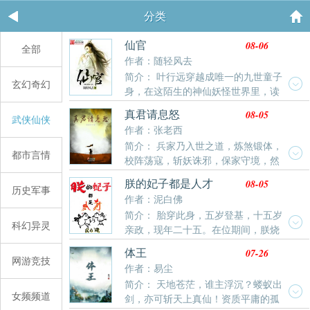
分类
08-06
仙官
全部
作者：随轻风去
简介： 叶行远穿越成唯一的九世童子
玄幻奇幻
身，在这陌生的神仙妖怪世界里，读
书科举考进士，皇家天命授神通。他还发现，前身给自
08-05
真君请息怒
武侠仙侠
己留下了外挂！然而天机与道统纠缠不清，神仙与凡人
作者：张老西
相爱相杀，妖魔与鬼怪上蹿下跳，手持外挂的玩家叶行
简介： 兵家乃入世之道，炼煞锻体，
远怎一个酸爽......
都市言情
校阵荡寇，斩妖诛邪，保家守境，然
不修性命，寿不过百。王玄魂穿修真界，已修兵家，只
08-05
朕的妃子都是人才
能凭借人望推演盘，将兵家术法推演至巅峰，争一线生
历史军事
作者：泥白佛
机，自此踏鬼穴、捣妖巢、伐山破庙…许多年后，众多
简介： 胎穿此身，五岁登基，十五岁
大教祖师聚集一堂，脸色难看：“说什么妖鬼邪魔，黑暗
科幻异灵
亲政，现年二十五。在位期间，朕烧
动乱…”“他王玄，才是这世间最大的恐怖！” 各位书友要
玻璃，制肥皂，研发水泥，育种水稻。教太后麻将养
是觉得《真君请息怒》还不错的话请不要忘记向您QQ
07-26
体王
老，率将士塞外烧烤，创建皇家银行，修缮各省直道。
网游竞技
群和微博里的朋友推荐哦！
作者：易尘
这才有了威威大岳的太平盛世！然，好景不长，世道难
简介： 天地苍茫，谁主浮沉？蝼蚁出
料。东南大水，西北大旱，地震频发，边患侵扰。承平
女频频道
剑，亦可斩天上真仙！资质平庸的孤
已久的群臣请朕下罪己诏，向苍天祈求，诚意祷告。朕