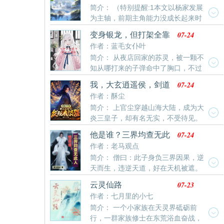
简介： （特别提醒:1本文以杨家发展
海苟到极致，窝在小镇上种田发育，利用寿元开辟灵
为主轴，前期主角能力没成长起来时
田，推演功法。长子降生，他成功迈入武道境界，成为
戏份不多，戏份不多，戏份不多，介意勿进。2非合家
一名绝世高手！次子降生，他利用基础呼吸法推演出炼
07-24
变身银龙，但打架全靠
欢文，除主角外，书中其他角色都会走完自己的一生，
气法门，成功踏入修仙世界。随着越来越多的子孙后代
剑与血
作者：蓝毛女仆叶
介意勿进。3本书大纲规划内容在300万字以上，目前只
诞生，家
简介： 从夜店回家的苏灵，被一颗不
进行到第二卷，内容只有不到18，介意勿进。感谢各位
知从哪打来的子弹命中了胸口，不过
读者大大的阅读！）第一卷:风起松山（已完）第二卷:
他并没有当场死亡，而是感觉整个身体似乎都要融化。
07-24
我，大玄逍遥侯，剑道
正当他绝望之际，脑中突兀响起的声音挽救了他的性
魁首！
作者：酥尘
命，也为他拉开了世界奇幻一面的一角。最强的魔法少
简介： 上官尘穿越山海大陆，成为大
女被称作叛徒，反叛的序曲早已吹响，持剑者或是加入
炎三皇子，却有名无实，不受待见。
这场孤立无援的反叛，或是亲手为那位最强的谢幕拉上
十六载后，大炎兵败，他被视作弃子，替二皇子远为质
帷幕。魔女们为了生存
07-24
他是谁？三界均查无此
子。好在一次意外让他获得了传说中的邪剑，至此，他
人！
作者：老马观点
开始了逆袭之路。“杀一人，煞气＋3，修为1。”“无聊读
简介： 僧曰：此子身负三界因果，逆
书煞气111……”上官尘面带邪笑：“谁说我不能修炼的？
天而生，违逆天道，好在天机被遮。
我的修炼速度你们想象不到！”他的神秘，让大玄公主化
道曰：你我撞破他的天机，便担上他的因果，这可如何
身侍女，悄然探知他的卓异。在大炎他为弃儿，于大玄
07-23
云灵仙路
是好？僧苦笑：咱们被他娘给算计了。道怒了：找不到
却成少年翘楚。封王侯，成驸马，战
作者：七月里的小七
他娘，就找他爹算账。僧摊手：可是，咱也不知道他爹
简介： 一个小家族在天灵界砥砺前
是谁啊。道傻眼了：————
行，一群家族修士在东荒浴血奋战，