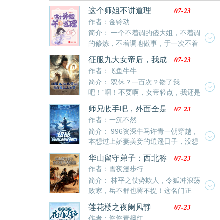
一位没什么大志的重生者在残酷的修仙界慢慢成长。
07-23
这个师姐不讲道理
【家族流】【凡人流】 各位书友要是觉得《云灵仙路》
作者：金铃动
还不错的话请不要忘记向您QQ群和微博里的朋友推荐
简介： 一个不着调的傻大姐，不着调
哦！
的修炼，不着调地做事，于一次不着
调地偷吃师姑的小仙鹤，被母亲追打，却获得了先天道
07-23
征服九大女帝后，我成
宝，符塔。于是，不着调的许平安成为了人族之光。
就无上仙帝！
作者：飞鱼牛牛
简介： 双休？一百次？饶了我
吧！“啊！不要啊，女帝轻点，我还是
个孩子啊！”…传闻，世上有一混沌仙狱，横震诸天，关
07-23
师兄收手吧，外面全是
押上古九大仙尊。有镇压一代绝世枪圣，一枪可斩日
师尊！
作者：一沉不然
月，灭星辰。有万古长河第一丹师，摩柯丹帝。有无上
简介： 996资深牛马许青一朝穿越，
阵法大帝，玉指一点，绝阵成，葬诸天。……一代妖孽
本想过上娇妻美妾的逍遥日子，没想
石开，身怀至尊仙脉，同辈无敌，却惨遭玄天宗宗主污
到被宗主虞红裳带入修仙界顶尖宗门成为亲传弟子,谁知
蔑，剥离血脉，挖去丹田
07-23
华山留守弟子：西北称
道许青进宗门不仅得照顾师妹，还外带一条狗，无奈之
王灭鞑靼
作者：雪夜漫步行
下许青只能当起了文抄公。直到有一天。许青剑指一个
简介： 林平之仗势欺人，令狐冲浪荡
绝美的女子，发誓绝不进小黑屋当禁脔。“放肆，我是你
败家，岳不群也罢不提！这名门正
师尊！”“就算师尊也什么？”
派，这江湖，终归太小！华山之巅得前人遗刻，玉箫、
07-23
莲花楼之夜阑风静
弹指尽归我手！既然华山不容我，那我便远走西北，另
作者：悠悠青枫红