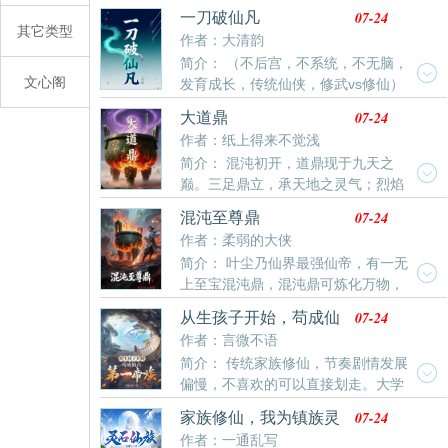
儿陈长命，机缘巧合之下，误入凶险难测的仙途，在尔
呵呵一笑，这是历史架空文，各位莫非走错了频道。于
07-24
一刀破仙凡
虞我诈、弱肉强食、充满算计的修仙界，开启了一条波
其它类型
是朕发出四道圣旨，派遣三位钦差，仅仅两个多月，朝
作者：大清韵
澜壮阔的证道长生之路……
堂再无一声牢骚。罪己诏，开玩笑，朕还要泰山封禅，
简介： （不后宫，不系统，不无脑，
跟那老天唠一唠。良辰吉日，泰山之巅，少年天子，意
文心阁
发育成长，传统仙侠，修武vs修仙）
气风发。就在此时，圣光乍现，云海中一个改变朕世界
何为修仙？吸风饮露，求长生不灭？何为修武？砺骨磨
观的人御剑而来…… 各位书友要是觉得《朕的妃子都是
07-24
大道鼎
锋，争一世朝夕？天地视仙武为道途，众生分高下为虚
人才》还不错的话请不要忘记向您QQ群和微博里的朋
作者：纸上得来不觉浅
妄。仙路可攀，武道亦可通天。当修仙者腾云驾雾，视
友推荐哦！
简介： 混沌初开，道鼎现于九天之
凡人为蝼蚁，以法术神通碾压江湖时，有一人持刀而
巅。三足鼎立，承天地之灵气；烈焰
立。他不通吐纳，不悟长生，日复一日，将一套残缺的
熊熊，炼日月之精华。鼎身铭文，镌刻万古玄机；紫气
凡间刀法练至极致。刀光起，可断山裂海；刀意凝，能
07-24
混沌至尊鼎
旋绕，吞吐星辰万象。此鼎乃大道之器，可定乾坤，可
破万千法术。他不善言辞，唯有刀鸣替他说话。世人笑
作者：柔弱的大侠
逆阴阳。得之者，掌天地法则，悟大道真谛。然鼎在，
他愚钝
简介： 叶尘乃仙界最强仙帝，有一无
道亦在；鼎失，道亦失。今鼎现世，天下风云再起，谁
上至宝混沌鼎，混沌鼎可炼化万物，
能执掌此鼎；问鼎天下，定鼎天下，定道天下，成就主
吞噬，自成空间世界等，在仙魔大战中遭到七位仙帝背
宰传说
07-24
从生孩子开始，苟成仙
刺不敌自爆，一缕残魂附在混沌鼎上穿越至下界刚死不
古第一帝族
作者：言微不语
久被未婚妻背刺天娇叶家少主叶尘身上，开启他的从新
简介： 传统家族修仙，节奏剧情发展
修行之路……新作品出炉，欢迎大家前往番茄小说阅读
偏慢，不喜欢的可以直接划走。大学
我的作品，希望大家能够喜欢，你们的关注是我写作的
刚毕业的李沉海意外去世，来到一处完全陌生的世界。
动力，我会努力讲好每个故事！
07-24
家族修仙，我为镇族灵
在这里，王朝统治万民，仙人掌控众生！拥有家族空间
石
作者：一通乱写
的他，可以从子嗣身上获取等额寿元。为了成仙，李沉