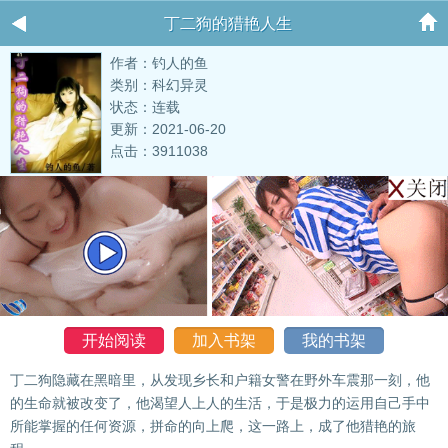
丁二狗的猎艳人生
作者：钓人的鱼
类别：科幻异灵
状态：连载
更新：2021-06-20
点击：3911038
开始阅读
加入书架
我的书架
丁二狗隐藏在黑暗里，从发现乡长和户籍女警在野外车震那一刻，他
的生命就被改变了，他渴望人上人的生活，于是极力的运用自己手中
所能掌握的任何资源，拼命的向上爬，这一路上，成了他猎艳的旅