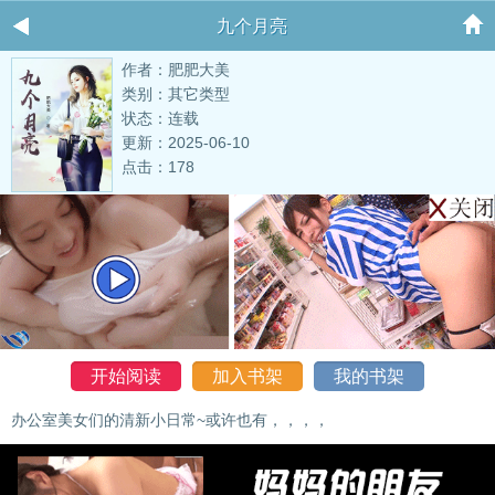
九个月亮
作者：肥肥大美
类别：其它类型
状态：连载
更新：2025-06-10
点击：178
开始阅读
加入书架
我的书架
办公室美女们的清新小日常~或许也有，，，，