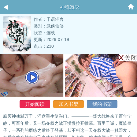
神魂寂灭
作者：千语轻言
类别：武侠仙侠
状态：连载
更新：2026-07-19
点击：230
开始阅读
加入书架
我的书架
寂灭神魂弑万千，涅盘重生复兴门。————一场大战换来了百年宁
静，可百年后，又一场夺权之战正慢慢拉开帷幕。百里千诚，魔族皇
子，一系列的磨练之后终于登基，却不料这一天夺权大战一触即发，