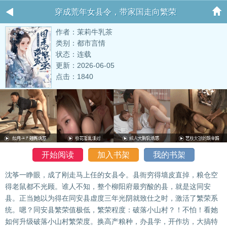
穿成荒年女县令，带家国走向繁荣
作者：茉莉牛乳茶
类别：都市言情
状态：连载
更新：2026-06-05
点击：1840
开始阅读
加入书架
我的书架
沈筝一睁眼，成了刚走马上任的女县令。县衙穷得墙皮直掉，粮仓空
得老鼠都不光顾。谁人不知，整个柳阳府最穷酸的县，就是这同安
县。正当她以为得在同安县虚度三年光阴就致仕之时，激活了繁荣系
统。嗯？同安县繁荣值极低，繁荣程度：破落小山村？！不怕！看她
如何升级破落小山村繁荣度。换高产粮种，办县学，开作坊，大搞特