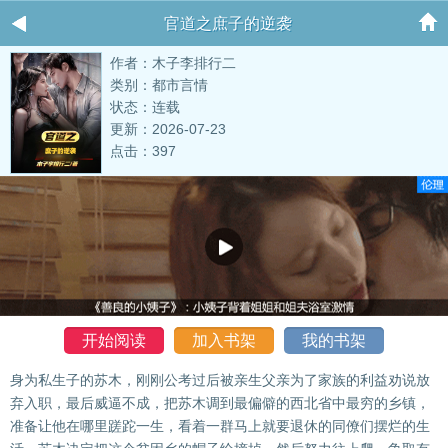
官道之庶子的逆袭
作者：木子李排行二
类别：都市言情
状态：连载
更新：2026-07-23
点击：397
开始阅读
加入书架
我的书架
身为私生子的苏木，刚刚公考过后被亲生父亲为了家族的利益劝说放
弃入职，最后威逼不成，把苏木调到最偏僻的西北省中最穷的乡镇，
准备让他在哪里蹉跎一生，看着一群马上就要退休的同僚们摆烂的生