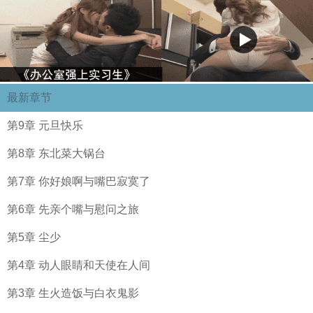
最新章节
第9章 元旦快乐
第8章 东北菜大锅台
第7章 你好娘啊与嘴巴寂寞了
第6章 先亲个嘴与慰问之旅
第5章 尘少
第4章 动人眼睛和天使在人间
第3章 生火造饭与白衣鬼影