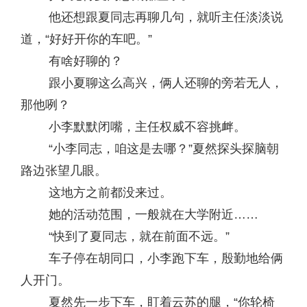
他还想跟夏同志再聊几句，就听主任淡淡说
道，“好好开你的车吧。”
有啥好聊的？
跟小夏聊这么高兴，俩人还聊的旁若无人，
那他咧？
小李默默闭嘴，主任权威不容挑衅。
“小李同志，咱这是去哪？”夏然探头探脑朝
路边张望几眼。
这地方之前都没来过。
她的活动范围，一般就在大学附近……
“快到了夏同志，就在前面不远。”
车子停在胡同口，小李跑下车，殷勤地给俩
人开门。
夏然先一步下车，盯着云苏的腿，“你轮椅