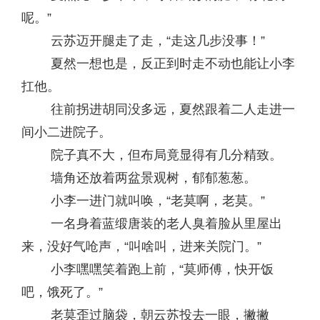
呢。”
云苏迈开腿走了走，“走这几步没事！”
夏然一想也是，反正到时走不动也能让小李
扛他。
往前拐进胡同没多远，夏然跟着二人走进一
间小二进院子。
院子真不大，但布局竟显得有几分精致。
墙角还放着两盆景观树，郁郁葱葱。
小李一进门就叫唤，“老莫啊，老莫。”
一名身着蓝缎唐装的老人臭着脸从里屋出
来，没好气呛声，“叫啥叫，进来关院门。”
小李嘿嘿笑着跑上前，“莫师傅，快开饭
吧，饿死了。”
老莫歪过脑袋，朝云苏投去一眼，撇撇