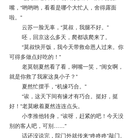
嘴，“哟哟哟，看看是哪个大忙人，舍得露面
啦。”
云苏一脸无辜，“莫叔，我腿不好。”
呸，回京这么多天，爬都该爬来了。
“莫叔快开饭，我今天带救命恩人过来。你
可得多做点好吃的！”
老莫朝夏然看了看，咧嘴一笑，“闺女啊，
就是你救了我家这臭小子？”
夏然忙摆手，“机缘巧合。”
“诶，这天下间有缘才有巧合。挺好，挺
好！”老莫瞅着夏然连连点头。
小李推他转身，“诶呀，赶紧的吧！今天没
别的客人吧，可别……”
话还没说完，院门外就传来“咚咚咚”敲门。