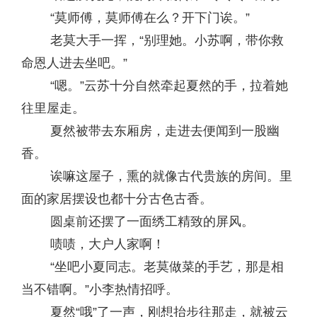
“莫师傅，莫师傅在么？开下门诶。”
老莫大手一挥，“别理她。小苏啊，带你救
命恩人进去坐吧。”
“嗯。”云苏十分自然牵起夏然的手，拉着她
往里屋走。
夏然被带去东厢房，走进去便闻到一股幽
香。
诶嘛这屋子，熏的就像古代贵族的房间。里
面的家居摆设也都十分古色古香。
圆桌前还摆了一面绣工精致的屏风。
啧啧，大户人家啊！
“坐吧小夏同志。老莫做菜的手艺，那是相
当不错啊。”小李热情招呼。
夏然“哦”了一声，刚想抬步往那走，就被云