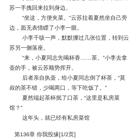
苏一手拽回来拉到身边。
“坐这，方便夹菜。”云苏拉着夏然坐自己旁
边，面无表情瞟了小李一眼。
小李干咳一声，默默挪过几张位置，转到云
苏另一侧落座。
“来，小夏同志先喝杯香……茶。”小李去拿
壶的手，被云苏顺势挥开。
后者亲自执壶，给小夏同志倒了杯茶，“莫
叔的茶不错，少喝两口，等下吃饭了。”
夏然端起茶杯抿了口茶，“这里是私房菜
馆？”
这年头，就已经有私房菜馆
第136章 你我投缘[1/2页]