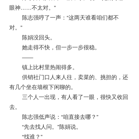
眼神……不太对。”
陈志强哼了一声：“这两天谁看咱们都不
对。”
陈娟没回头。
她走得不快，但一步一步很稳。
——
镇上比村里热闹得多。
供销社门口人来人往，卖菜的、挑担的，还
有几个坐在墙根下闲聊的。
三个人一出现，有人看了一眼，很快又收回
去。
陈志强低声说：“咱直接去哪？”
“先去找人问。”陈娟说。
“找谁？”