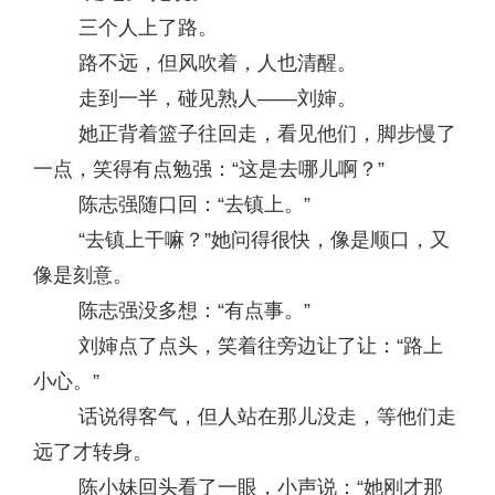
三个人上了路。
路不远，但风吹着，人也清醒。
走到一半，碰见熟人——刘婶。
她正背着篮子往回走，看见他们，脚步慢了
一点，笑得有点勉强：“这是去哪儿啊？”
陈志强随口回：“去镇上。”
“去镇上干嘛？”她问得很快，像是顺口，又
像是刻意。
陈志强没多想：“有点事。”
刘婶点了点头，笑着往旁边让了让：“路上
小心。”
话说得客气，但人站在那儿没走，等他们走
远了才转身。
陈小妹回头看了一眼，小声说：“她刚才那