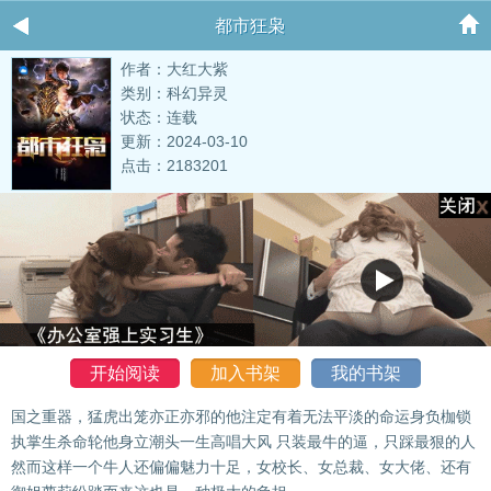
都市狂枭
作者：大红大紫
类别：科幻异灵
状态：连载
更新：2024-03-10
点击：2183201
开始阅读
加入书架
我的书架
国之重器，猛虎出笼亦正亦邪的他注定有着无法平淡的命运身负枷锁
执掌生杀命轮他身立潮头一生高唱大风 只装最牛的逼，只踩最狠的人
然而这样一个牛人还偏偏魅力十足，女校长、女总裁、女大佬、还有