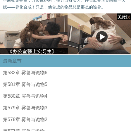
不断收集物资，升级庇护所，提升自身实力。许长歌开局觉醒唯一天
赋——异化合成！只是，他合成的物品总是那么的诡异。
最新章节
第582章 雾兽与诡物6
第581章 雾兽与诡物5
第580章 雾兽与诡物4
第579章 雾兽与诡物3
第578章 雾兽与诡物2