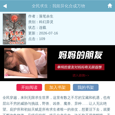
全民求生：我能异化合成万物
作者：落笔余生
类别：科幻异灵
状态：连载
更新：2026-07-16
点击：109
开始阅读
加入书架
我的书架
全民穿越，来到无限求生世界，这里有数之不尽的宝藏和机遇，也有
层出不穷的威胁与挑战，野兽、凶兽、魔兽、异种……让人无比绝
望。庇护所和初始天赋是所有求生者唯一的依仗，想要活下去，就要