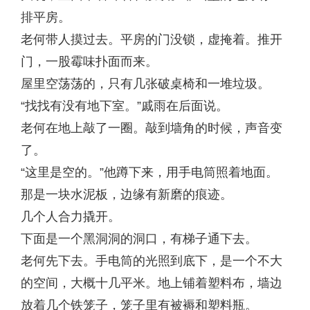
排平房。
老何带人摸过去。平房的门没锁，虚掩着。推开
门，一股霉味扑面而来。
屋里空荡荡的，只有几张破桌椅和一堆垃圾。
“找找有没有地下室。”戚雨在后面说。
老何在地上敲了一圈。敲到墙角的时候，声音变
了。
“这里是空的。”他蹲下来，用手电筒照着地面。
那是一块水泥板，边缘有新磨的痕迹。
几个人合力撬开。
下面是一个黑洞洞的洞口，有梯子通下去。
老何先下去。手电筒的光照到底下，是一个不大
的空间，大概十几平米。地上铺着塑料布，墙边
放着几个铁笼子，笼子里有被褥和塑料瓶。