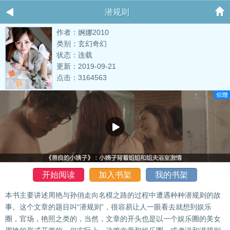
潜规则
作者：婀娜2010
类别：玄幻奇幻
状态：连载
更新：2019-09-21
点击：3164563
开始阅读
加入书架
我的书架
本书主要讲述周艳与孙俏走向名模之路的过程中遭遇种种潜规则的故
事。这个文章的题目叫“潜规则”，很容易让人一眼看去就想到娱乐
圈，官场，艳照之类的，当然，文章的开头也是以一个娱乐圈的美女