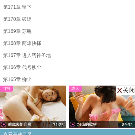
第171章 留下！
第170章 破绽
第169章 苏醒
第168章 两难抉择
第167章 进入药神圣地
第166章 代号柳尘
第165章 柳尘
查看完整目录